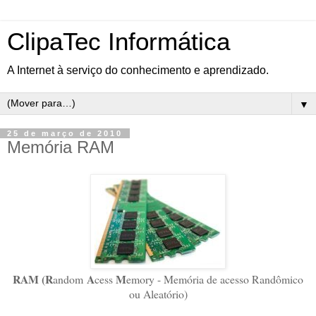
ClipaTec Informática
A Internet à serviço do conhecimento e aprendizado.
▼
25 de março de 2010
Memória RAM
RAM (R
A
M
andom
cess
emory - Memória de acesso Randômico
ou Aleatório)