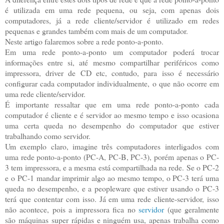
é utilizada em uma rede pequena, ou seja, com apenas dois
computadores, já a rede cliente/servidor é utilizado em redes
pequenas e grandes também com mais de um computador.
Neste artigo falaremos sobre a rede ponto-a-ponto.
Em uma rede ponto-a-ponto um computador poderá trocar
informações entre si, até mesmo compartilhar periféricos como
impressora, driver de CD etc, contudo, para isso é necessário
configurar cada computador individualmente, o que não ocorre em
uma rede cliente/servidor.
É importante ressaltar que em uma rede ponto-a-ponto cada
computador é cliente e é servidor ao mesmo tempo e isso ocasiona
uma certa queda no desempenho do computador que estiver
trabalhando como servidor.
Um exemplo claro, imagine três computadores interligados com
uma rede ponto-a-ponto (PC-A, PC-B, PC-3), porém apenas o PC-
3 tem impressora, e a mesma está compartilhada na rede. Se o PC-2
e o PC-1 mandar imprimir algo ao mesmo tempo, o PC-3 terá uma
queda no desempenho, e a peopleware que estiver usando o PC-3
terá que contentar com isso. Já em uma rede cliente-servidor, isso
não acontece, pois a impressora fica no
servidor
(que geralmente
são máquinas super rápidas e ninguém usa, apenas trabalha como