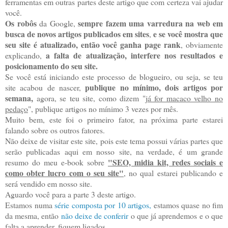
ferramentas em outras partes deste artigo que com certeza vai ajudar
você.
Os robôs
sempre fazem uma varredura na web em
da Google,
busca de novos artigos publicados em sites
e se você mostra que
,
seu site é atualizado, então você ganha page rank
, obviamente
a falta de atualização, interfere nos resultados e
explicando,
posicionamento do seu site.
Se você está iniciando este processo de blogueiro, ou seja, se teu
publique no mínimo, dois artigos por
site acabou de nascer,
semana,
agora, se teu site, como dizem "
já for macaco velho no
pedaço
", publique artigos no mínimo 3 vezes por mês.
Muito bem, este foi o primeiro fator, na próxima parte estarei
falando sobre os outros fatores.
Não deixe de visitar este site, pois este tema possui várias partes que
serão publicadas aqui em nosso site, na verdade, é um grande
"SEO, midia kit, redes sociais e
resumo do meu e-book sobre
como obter lucro com o seu site"
, no qual estarei publicando e
será vendido em nosso site.
Aguardo você para a parte 3 deste artigo.
Estamos numa
série composta por 10 artigos,
estamos quase no fim
da mesma, então
não deixe de conferir
o que já aprendemos e o que
falta a aprender, fiquem ligados.