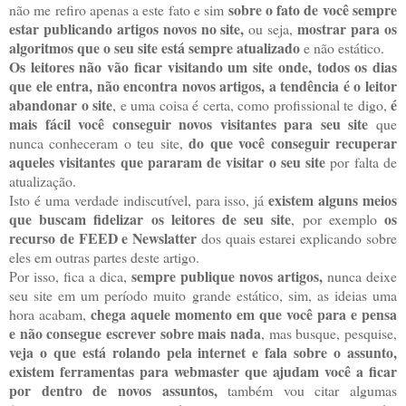
sobre o fato de você sempre
não me refiro apenas a este fato e sim
estar publicando artigos novos no site,
mostrar para os
ou seja,
algoritmos que o seu site está sempre atualizado
e não estático.
Os leitores não vão ficar visitando um site onde, todos os dias
que ele entra, não encontra novos artigos, a tendência é o leitor
abandonar o site
é
, e uma coisa é certa, como profissional te digo,
mais fácil você conseguir novos visitantes para seu site
que
do que você conseguir recuperar
nunca conheceram o teu site,
aqueles visitantes que pararam de visitar o seu site
por falta de
atualização.
existem alguns meios
Isto é uma verdade indiscutível, para isso, já
que buscam fidelizar os leitores de seu site
os
, por exemplo
recurso de FEED e Newslatter
dos quais estarei explicando sobre
eles em outras partes deste artigo.
sempre publique novos artigos,
Por isso, fica a dica,
nunca deixe
seu site em um período muito grande estático, sim, as ideias uma
chega aquele momento em que você para e pensa
hora acabam,
e não consegue escrever sobre mais nada
, mas busque, pesquise,
veja o que está rolando pela internet e fala sobre o assunto,
existem ferramentas para webmaster que ajudam você a ficar
por dentro de novos assuntos,
também vou citar algumas