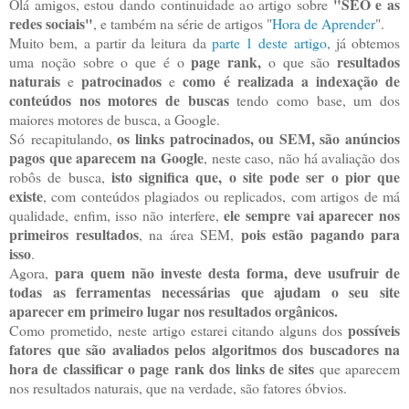
"SEO e as
Olá amigos, estou dando continuidade ao artigo sobre
redes sociais"
, e também na série de artigos "
Hora de Aprender
".
Muito bem, a partir da leitura da
parte 1 deste artigo
, já obtemos
page rank,
resultados
uma noção sobre o que é o
o que são
naturais
patrocinados
como é realizada a indexação de
e
e
conteúdos nos motores de buscas
tendo como base, um dos
maiores motores de busca, a Google.
os links patrocinados, ou SEM, são anúncios
Só recapitulando,
pagos que aparecem na Google
, neste caso, não há avaliação dos
isto significa que, o site pode ser o pior que
robôs de busca,
existe
, com conteúdos plagiados ou replicados, com artigos de má
ele sempre vai aparecer nos
qualidade, enfim, isso não interfere,
primeiros resultados
pois estão pagando para
, na área SEM,
isso
.
para quem não investe desta forma, deve usufruir de
Agora,
todas as ferramentas necessárias que ajudam o seu site
aparecer em primeiro lugar nos resultados orgânicos.
possíveis
Como prometido, neste artigo estarei citando alguns dos
fatores que são avaliados pelos algoritmos dos buscadores na
hora de classificar o page rank dos links de sites
que aparecem
nos resultados naturais, que na verdade, são fatores óbvios.