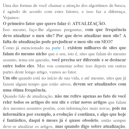
Uma das formas de você chamar a atenção dos algoritmos de busca,
é agindo de acordo com estes fatores, e isso faz a diferença.
Vejamos:
O primeiro fator que quero falar é: ATUALIZAÇÃO.
com que frequência
Isso mesmo, faço-lhe algumas perguntas,
devo atualizar o meu site? Por que devo atualizar meu site? A
falta de atualização pode prejudicar o meu site em SEO?
existem milhares de sites que
Como já mencionado na
parte 1
,
falam do mesmo nicho
que o seu, isto é, sites que falam do mesmo
você precisa ser diferente e se destacar
assunto, tema em questão,
entre todos eles
. Mas vou comentar sobre isso depois em outras
partes deste longo artigo, vamos ao fator.
Um site
quando está no início de sua vida, e até mesmo, sites que já
devem ser atualizados com
fazem algum tempo que estão ativos,
uma ótima frequência.
não me refiro apenas ao fato de você
Quando falo de atualização,
reler todos os artigos do seu site e criar novos artigos
que falam
pois na
dos mesmos assuntos porém, com informações mais novas,
informática por exemplo, a evolução é contínua, e algo que hoje
é fantástico, daqui 6 meses já é quase obsoleto
, então sempre
mas quando digo sobre atualização
deve-se atualizar os artigos,
,