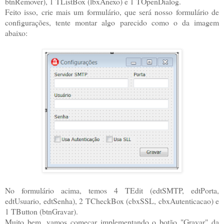
btnRemover), 1 TListBox (lbxAnexo) e 1 TOpenDialog.
Feito isso, crie mais um formulário, que será nosso formulário de
configurações, tente montar algo parecido como o da imagem
abaixo:
No formulário acima, temos 4 TEdit (edtSMTP, edtPorta,
edtUsuario, edtSenha), 2 TCheckBox (cbxSSL, cbxAutenticacao) e
1 TButton (btnGravar).
Muito bem, vamos começar implementando o botão "Gravar" da