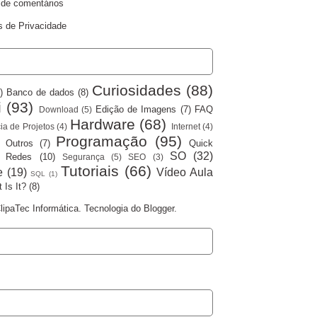
a de comentários
s de Privacidade
RIA
Curiosidades
(88)
)
Banco de dados
(8)
i
(93)
Edição de Imagens
(7)
FAQ
Download
(5)
Hardware
(68)
ia de Projetos
(4)
Internet
(4)
Programação
(95)
Outros
(7)
Quick
SO
(32)
Redes
(10)
Segurança
(5)
SEO
(3)
Tutoriais
(66)
e
(19)
Vídeo Aula
SQL
(1)
 Is It?
(8)
lipaTec Informática. Tecnologia do
Blogger
.
IZAÇÃO DO BLOG
ORES