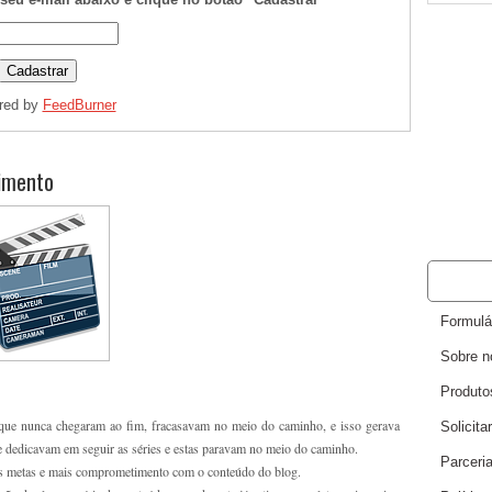
ered by
FeedBurner
imento
PÁGINA
Formulá
Sobre n
Produto
e que nunca chegaram ao fim, fracasavam no meio do caminho, e isso gerava
Solicita
se dedicavam em seguir as séries e estas paravam no meio do caminho.
Parceri
s metas e mais comprometimento com o conteúdo do blog.