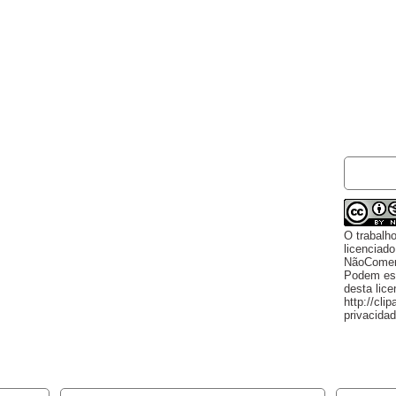
LICÊNCI
O trabalh
licenciad
NãoComerc
Podem est
desta lic
http://cli
privacida