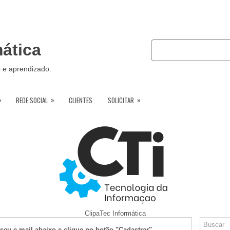
mática
HOME
SOBRE NÓS
o e aprendizado.
»
»
»
REDE SOCIAL
CLIENTES
SOLICITAR
ClipaTec Informática
seu e-mail abaixo e clique no botão "Cadastrar"