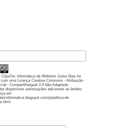
A
o
ClipaTec Informática
de
Welinton Junior Dias
foi
o com uma Licença
Creative Commons - Atribuição -
ial - CompartilhaIgual 3.0 Não Adaptada
.
ar disponíveis autorizações adicionais ao âmbito
ença em
patecinformatica.blogspot.com/p/politica-de-
de.html
.