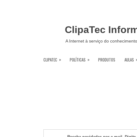
ClipaTec Infor
A Internet à serviço do conheciment
»
»
CLIPATEC
POLÍTICAS
PRODUTOS
AULAS
Receba novidades por e-mail. Digite 