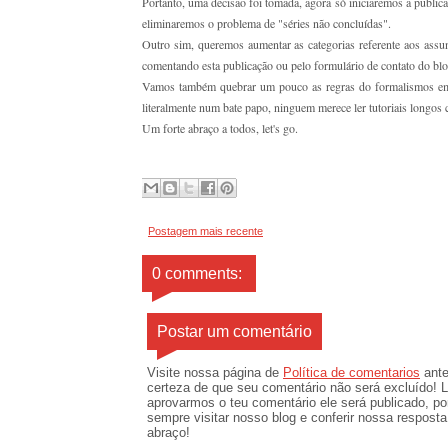
Portanto, uma decisão foi tomada, agora só iniciaremos a publica
eliminaremos o problema de "séries não concluídas".
Outro sim, queremos aumentar as categorias referente aos assun
comentando esta publicação ou pelo formulário de contato do blo
Vamos também quebrar um pouco as regras do formalismos em 
literalmente num bate papo, ninguem merece ler tutoriais longo
Um forte abraço a todos, let's go.
Postagem mais recente
0 comments:
Postar um comentário
Visite nossa página de
Política de comentarios
ante
certeza de que seu comentário não será excluído! 
aprovarmos o teu comentário ele será publicado, po
sempre visitar nosso blog e conferir nossa respost
abraço!