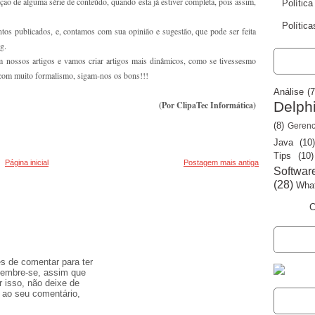
ção de alguma série de conteúdo, quando esta já estiver completa, pois assim,
Polític
Política
tos publicados, e, contamos com sua opinião e sugestão, que pode ser feita
g.
CATEGO
nossos artigos e vamos criar artigos mais dinâmicos, como se tivessesmo
s com muito formalismo, sigam-nos os bons!!!
Análise
(7
Delph
(Por ClipaTec Informática)
(8)
Gerenc
Java
(10)
Tips
(10)
Página inicial
Postagem mais antiga
Softwar
(28)
What
C
VISUAL
s de comentar para ter
Lembre-se, assim que
r isso, não deixe de
a ao seu comentário,
SEGUID