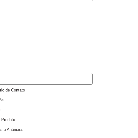
S
rio de Contato
ós
s
r Produto
as e Anúncios