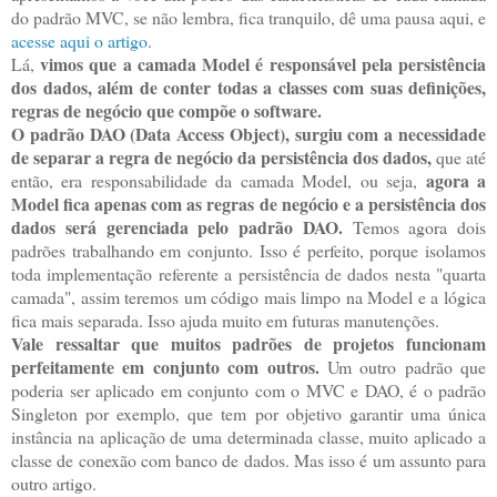
do padrão MVC, se não lembra, fica tranquilo, dê uma pausa aqui, e
acesse aqui o artigo
.
vimos que a camada Model é responsável pela persistência
Lá,
dos dados, além de conter todas a classes com suas definições,
regras de negócio que compõe o software.
O padrão DAO (Data Access Object), surgiu com a necessidade
de separar a regra de negócio da persistência dos dados,
que até
agora a
então, era responsabilidade da camada Model, ou seja,
Model fica apenas com as regras de negócio e a persistência dos
dados será gerenciada pelo padrão DAO.
Temos agora dois
padrões trabalhando em conjunto. Isso é perfeito, porque isolamos
toda implementação referente a persistência de dados nesta "quarta
camada", assim teremos um código mais limpo na Model e a lógica
fica mais separada. Isso ajuda muito em futuras manutenções.
Vale ressaltar que muitos padrões de projetos funcionam
perfeitamente em conjunto com outros.
Um outro padrão que
poderia ser aplicado em conjunto com o MVC e DAO, é o padrão
Singleton por exemplo, que tem por objetivo garantir uma única
instância na aplicação de uma determinada classe, muito aplicado a
classe de conexão com banco de dados. Mas isso é um assunto para
outro artigo.