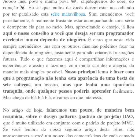
Aoooo meu povo e minha pova 😀, clipatequeiros do core, do
coração 💓. Eu sei que muitos de vocês devem estar nos odiando
por ter paralisado esta
série maravilhosa
. Sim, entendemos você
perfeitamente, é realmente frustante estar acompanhando uma série
fica
e derrepente ela para ao meio. Mas, aproveitando o ensejo, já
aqui o nosso conselho a você que deseja ser um programador
excelente: nunca dependa de ninguém.
É claro que nesta vida
sempre aprendemos uns com os outros, mas não podemos ficar na
dependência de ninguém, justamente para não criarmos frustrações
futuras. Tudo o que fazemos aqui é compartilhar informações e
experiências e assim o fazemos com muito carinho e alegria, da
Nosso principal lema é fazer com
maneira mais simples possível.
que a programação não tenha esta aparência de uma besta de
sete cabeças,
mas que tenha uma aparência
um mostro,
tranquila, onde qualquer pessoa poderia aprender
facilmente.
Mas chega de blá blá blá, e vamos ao que interessa.
falaremos um pouco, de maneira bem
No artigo de hoje,
resumida, sobre o design patterns (padrão de projeto) DAO,
que é muito utilizado em conjunto com o padrão de projeto MVC.
Se você lembra do nosso segundo artigo desta série, nós
apresentamos a você um pouco das características de cada camada